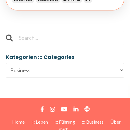
Kategorien ::: Categories
Home
::: Leben
::: Führung
::: Business
Über
mich