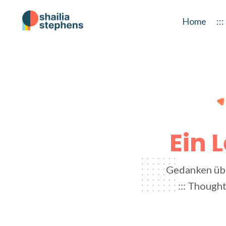
Home
::
Ein 
Gedanken übe
::: Thought