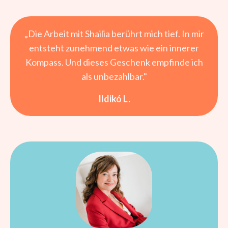
„Die Arbeit mit Shailia berührt mich tief. In mir
entsteht zunehmend etwas wie ein innerer
Kompass. Und dieses Geschenk empfinde ich
als unbezahlbar."
Ildikó L.