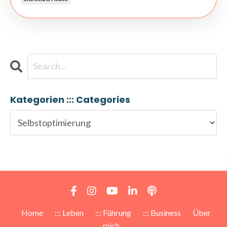
Kategorien ::: Categories
Home
::: Leben
::: Führung
::: Business
Über
mich