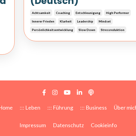
nd
(Deutsch)
Achtsamkeit
Coaching
Entschleunigung
High Performer
Innerer Frieden
Klarheit
Leadership
Mindset
Persönlichkeitsentwicklung
Slow Down
Stressreduktion
Home
::: Leben
::: Führung
::: Business
Über mic
Impressum
Datenschutz
Cookieinfo