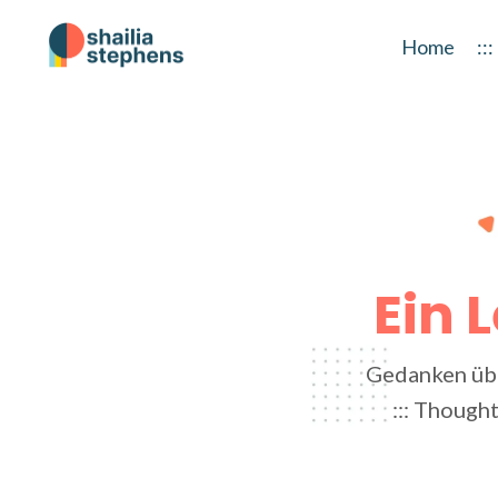
Home
::
Ein 
Gedanken übe
::: Thought