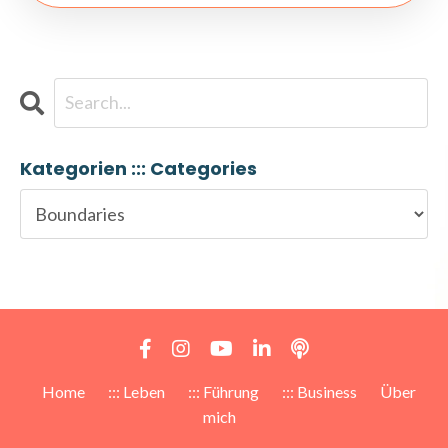
Kategorien ::: Categories
Home
::: Leben
::: Führung
::: Business
Über
mich