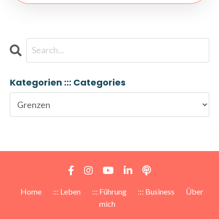
Kategorien ::: Categories
Home
::: Leben
::: Führung
::: Business
Über
mich